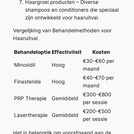
Haargroei producten – Diverse
shampoos en conditioners die speciaal
zijn ontwikkeld voor haaruitval.
Vergelijking van Behandelmethoden voor
Haaruitval
Behandeloptie
Effectiviteit
Kosten
€30-€60 per
Minoxidil
Hoog
maand
€40-€70 per
Finasteride
Hoog
maand
€300-€800
PRP Therapie
Gemiddeld
per sessie
€200-€500
Lasertherapie
Gemiddeld
per sessie
Het is belangrijk om voorafgaand aan de