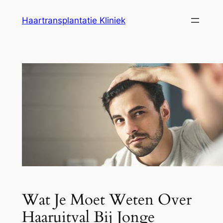
Ga
Haartransplantatie Kliniek
naar
de
inhoud
Wat Je Moet Weten Over
Haaruitval Bij Jonge