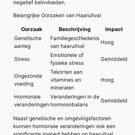
negatief beïnvloeden.
Belangrijke Oorzaken van Haaruitval
Oorzaak
Beschrijving
Impact
Genetische
Familiegeschiedenis
Hoog
aanleg
van haaruitval
Emotionele of
Stress
Gemiddeld
fysieke stress
Tekorten aan
Ongezonde
vitamines en
Hoog
voeding
mineralen
Hormonale
Veranderingen in de
Gemiddeld
veranderingen
hormoonbalans
Naast genetische en omgevingsfactoren
kunnen hormonale veranderingen ook een
significante invloed hebben op haaruitval.