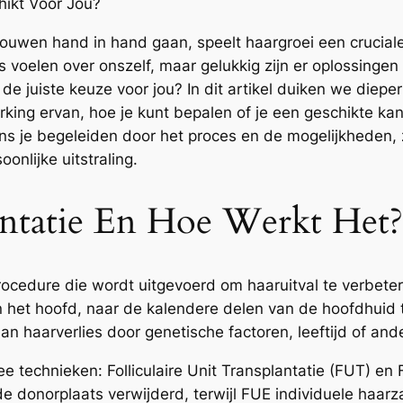
hikt Voor Jou?
trouwen hand in hand gaan, speelt haargroei een cruciale
 voelen over onszelf, maar gelukkig zijn er oplossingen
de juiste keuze voor jou? In dit artikel duiken we diepe
king ervan, hoe je kunt bepalen of je een geschikte ka
ons je begeleiden door het proces en de mogelijkheden,
nlijke uitstraling.
antatie En Hoe Werkt Het?
rocedure die wordt uitgevoerd om haaruitval te verbete
an het hoofd, naar de kalendere delen van de hoofdhuid 
aan haarverlies door genetische factoren, leeftijd of an
 technieken: Folliculaire Unit Transplantatie (FUT) en Fo
de donorplaats verwijderd, terwijl FUE individuele haar