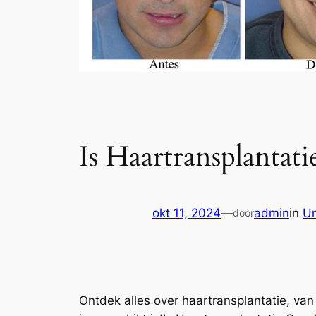
Is Haartransplantat
okt 11, 2024
—
admin
in
Un
door
Ontdek alles over haartransplantatie, van 