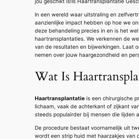
jou geschikt is!Is Haartransplantatie Gesc
In een wereld waar uitstraling en zelfver
aanzienlijke impact hebben op hoe we ons
deze behandeling precies in en is het wel 
haartransplantaties. We verkennen de wer
van de resultaten en bijwerkingen. Laat 
nemen over jouw haargezondheid en persoo
Wat Is Haartranspl
Haartransplantatie
is een chirurgische p
lichaam, vaak de achterkant of zijkant v
steeds populairder bij mensen die lijden 
De procedure bestaat voornamelijk uit twee
wordt een strip huid met haarzakjes van 