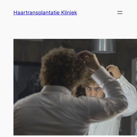
Ga
Haartransplantatie Kliniek
naar
de
inhoud