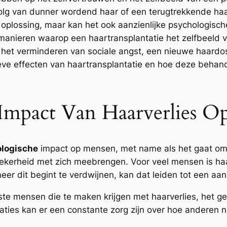
olg van dunner wordend haar of een terugtrekkende haa
e oplossing, maar kan het ook aanzienlijke psychologisc
manieren waarop een haartransplantatie het zelfbeeld v
ot het verminderen van sociale angst, een nieuwe haard
eve effecten van haartransplantatie en hoe deze behand
Impact Van Haarverlies O
logische
impact op mensen, met name als het gaat om 
kerheid met zich meebrengen. Voor veel mensen is haa
er dit begint te verdwijnen, kan dat leiden tot een aanz
e mensen die te maken krijgen met haarverlies, het ge
uaties kan er een constante zorg zijn over hoe anderen 