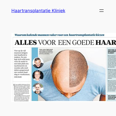
Ga
Haartransplantatie Kliniek
naar
de
inhoud