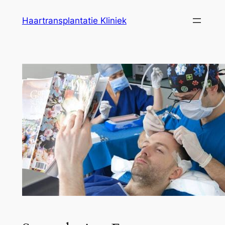
Ga
Haartransplantatie Kliniek
naar
de
inhoud