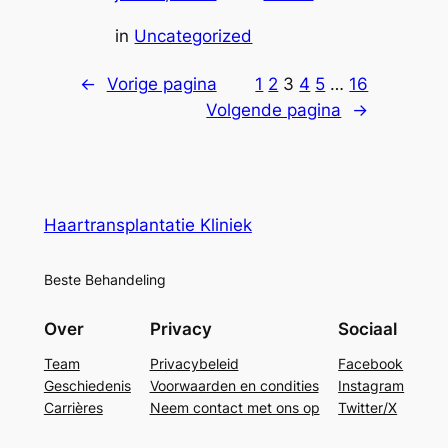
in
Uncategorized
←
Vorige pagina
1
2
3
4
5
…
16
Volgende pagina
→
Haartransplantatie Kliniek
Beste Behandeling
Over
Privacy
Sociaal
Team
Privacybeleid
Facebook
Geschiedenis
Voorwaarden en condities
Instagram
Carrières
Neem contact met ons op
Twitter/X