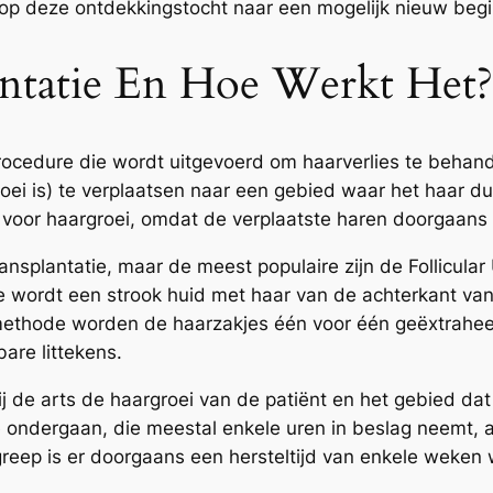
 op deze ontdekkingstocht naar een mogelijk nieuw begi
antatie En Hoe Werkt Het?
procedure die wordt uitgevoerd om haarverlies te behan
i is) te verplaatsen naar een gebied waar het haar dun
voor haargroei, omdat de verplaatste haren doorgaans b
nsplantatie, maar de meest populaire zijn de Follicular 
e wordt een strook huid met haar van de achterkant va
methode worden de haarzakjes één voor één geëxtrahee
bare littekens.
j de arts de haargroei van de patiënt en het gebied d
 ondergaan, die meestal enkele uren in beslag neemt, a
eep is er doorgaans een hersteltijd van enkele weken w