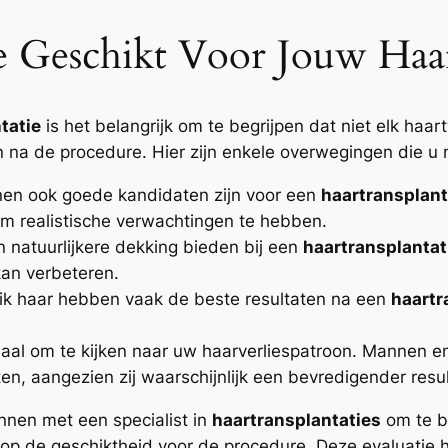
ie Geschikt Voor Jouw Haa
tatie
is het belangrijk om te begrijpen dat niet elk haart
n na de procedure. Hier zijn enkele overwegingen die u
nen ook goede kandidaten zijn voor een
haartransplant
 om realistische verwachtingen te hebben.
 natuurlijkere dekking bieden bij een
haartransplantat
kan verbeteren.
ik haar hebben vaak de beste resultaten na een
haartr
iaal om te kijken naar uw haarverliespatroon. Mannen 
en, aangezien zij waarschijnlijk een bevredigender resul
nnen met een specialist in
haartransplantaties
om te b
n op de geschiktheid voor de procedure. Deze evaluatie