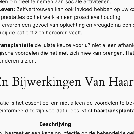
oelen om deel te nemen aan sociale activiteiten.
Leven:
Zelfvertrouwen kan ook invloed hebben op uw ca
 prestaties op het werk en een proactieve houding.
ervaren een gevoel van opluchting en vreugde na een s
bij de patiënt zich herboren voelt.
ransplantatie
de juiste keuze voor u? niet alleen afhan
ische voordelen die het met zich mee kan brengen. Het
 anderen u zien.
 En Bijwerkingen Van Haart
tie is het essentieel om niet alleen de voordelen te bek
eïnformeerd te zijn voordat u beslist of
haartransplanta
Beschrijving
, bestaat er een kans op infectie op de behandelde ge