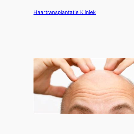
Ga
Haartransplantatie Kliniek
naar
de
inhoud