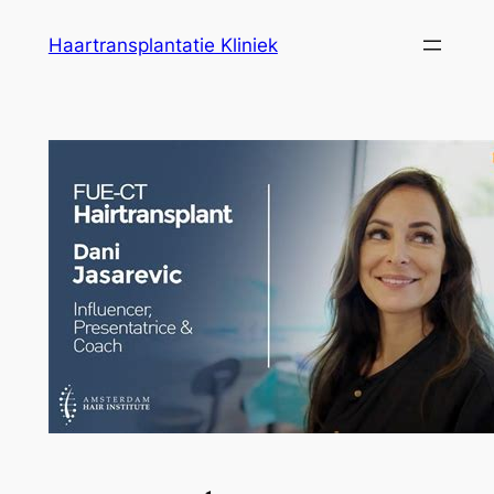
Ga
Haartransplantatie Kliniek
naar
de
inhoud