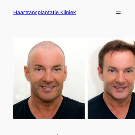
Ga
Haartransplantatie Kliniek
naar
de
inhoud