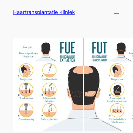
Ga
Haartransplantatie Kliniek
naar
de
inhoud