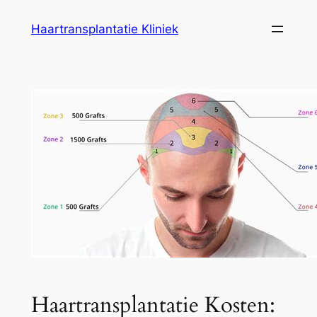
Ga
Haartransplantatie Kliniek
naar
de
inhoud
Haartransplantatie Kosten: