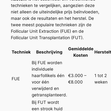
technieken te vergelijken, aangezien deze
niet alleen de uiteindelijke prijs beïnvloeden,
maar ook de resultaten en het herstel. De
twee meest populaire technieken zijn de
Follicular Unit Extraction (FUE) en de
Follicular Unit Transplantation (FUT).
Gemiddelde
Techniek
Beschrijving
Herstelt
Kosten
Bij FUE worden
individuele
haarfollikels één
€3.000 –
1 tot 2
FUE
voor één
€8.000
weken
verwijderd en
getransplanteerd.
Bij FUT wordt
een strook huid