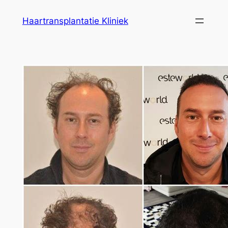
Ga
Haartransplantatie Kliniek
naar
de
inhoud