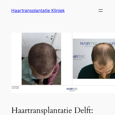
Ga
Haartransplantatie Kliniek
naar
de
inhoud
Haartransplantatie Delft: