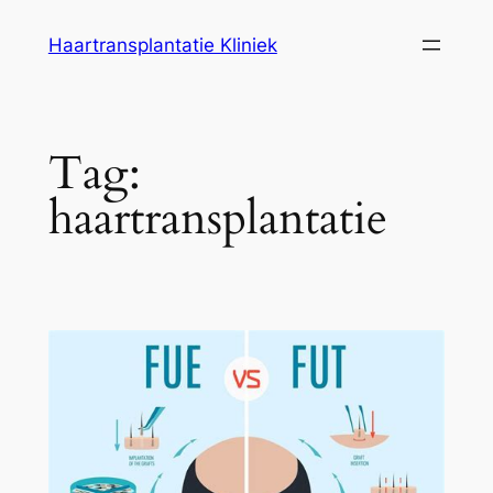
Ga
Haartransplantatie Kliniek
naar
de
inhoud
Tag:
haartransplantatie