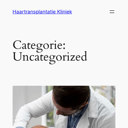
Ga
Haartransplantatie Kliniek
naar
de
inhoud
Categorie:
Uncategorized