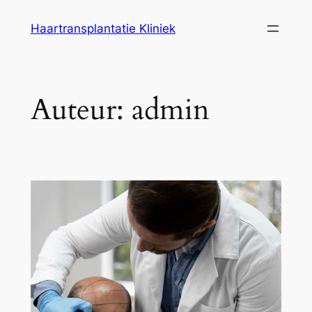
Ga
Haartransplantatie Kliniek
naar
de
inhoud
Auteur:
admin